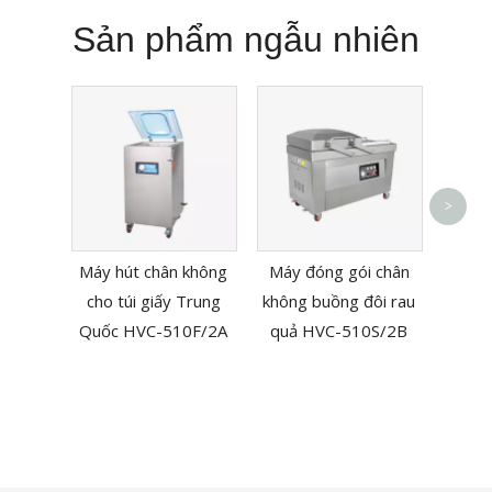
Sản phẩm ngẫu nhiên
>
Máy
nhiệ
Máy hút chân không
Máy đóng gói chân
kiểu 
cho túi giấy Trung
không buồng đôi rau
Quốc HVC-510F/2A
quả HVC-510S/2B