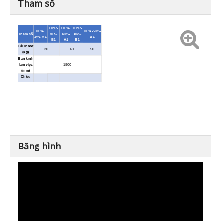
Tham số
HPR-
HPR-
HPR-
HPR-
HPR-50/5-
Tham số
30/5-
40/5-
40/5-
30/5-A1
B1
B1
A1
B1
Tải robot
30
40
50
(kg)
Bán kính
làm việc
1900
(mm)
Chiều
cao xếp
2100
2600
2100
2600
2100
chồng
(mm)
Tốc độ
<7
xếp
<9 chiếc/phút
chiếc/phút
chồng
Điện áp
1PH 220/50
(V/Hz)
Sức
mạnh
3
3.5
3.5
4
4.5
Băng hình
(kW)