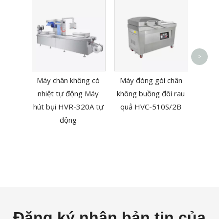
Máy d
>
khô
Máy chân không có
Máy đóng gói chân
chuy
nhiệt tự động Máy
không buồng đôi rau
HV
hút bụi HVR-320A tự
quả HVC-510S/2B
động
Đăng ký nhận bản tin của