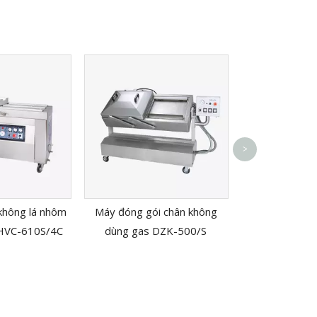
Máy đóng gói 
>
tục FRM
không lá nhôm
Máy đóng gói chân không
 HVC-610S/4C
dùng gas DZK-500/S