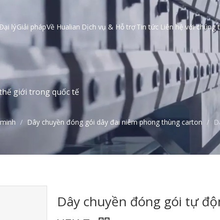
Đại lý
Giải pháp
Về Hualian
Dịch vụ & Hỗ trợ
Tin tức
Liên hệ với chúng t
hế giới trong quốc tế
 minh
/
Dây chuyền đóng gói dây đai niêm phong thùng carton
/
D
Dây chuyền đóng gói tự độ