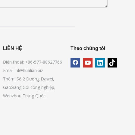
LIÊN HỆ
Theo chúng tôi
Điện thoại: +86-577-88627766
Email:
hl@hualian.biz
Thêm: Số 2 Đường Dawei,
Gaoxiang Gói công nghiệp,
Wenzhou Trung Quốc.