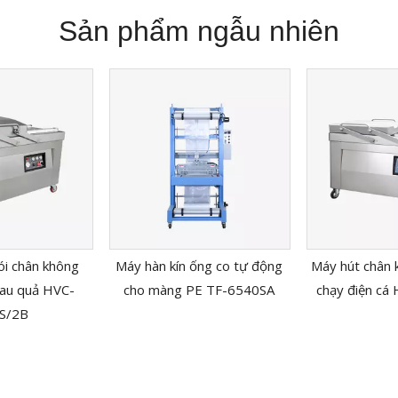
Sản phẩm ngẫu nhiên
i chân không
Máy hàn kín ống co tự động
Máy hút chân 
rau quả HVC-
cho màng PE TF-6540SA
chạy điện cá
S/2B