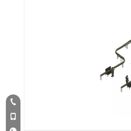
Điện thoại:+86-577-88627766
Mob: +86-18858715170
WA: 0086 18858715170