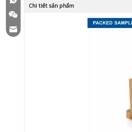
Chi tiết sản phẩm
Email: hl@hualian.biz
WeChat