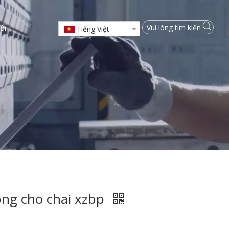
ôi
Tiếng Việt
ộng cho chai xzbp