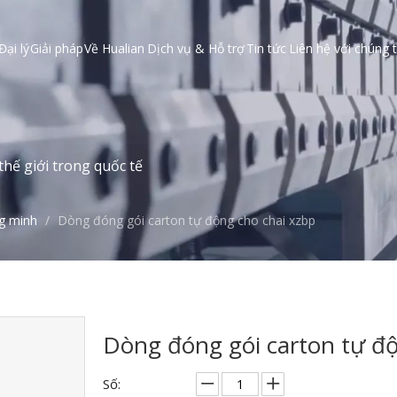
Đại lý
Giải pháp
Về Hualian
Dịch vụ & Hỗ trợ
Tin tức
Liên hệ với chúng t
hế giới trong quốc tế
g minh
/
Dòng đóng gói carton tự động cho chai xzbp
Dòng đóng gói carton tự đ
Số: