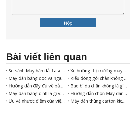
Nộp
Bài viết liên quan
So sánh Máy hàn dải Laser CO2 và UV với Máy in cho Bao bì Hiện đại
Xu hướng thị trường máy niêm phong khay
Máy dán băng dọc và ngang – Bạn nên chọn loại nào?
Kiểu đóng gói chân không 101
Hướng dẫn đầy đủ về bảo trì và vệ sinh máy đóng gói chân không
Bao bì da chân không là gì? Lợi ích và thiết bị
Máy dán băng dính là gì và công dụng của nó trong đóng gói
Hướng dẫn chọn Máy dán băng keo phù hợp cho doanh nghiệp của bạn
Ưu và nhược điểm của việc sử dụng máy hàn băng so với các máy hàn khác
Máy dán thùng carton kích hoạt bằng nước là gì và nó hoạt động như thế nào?