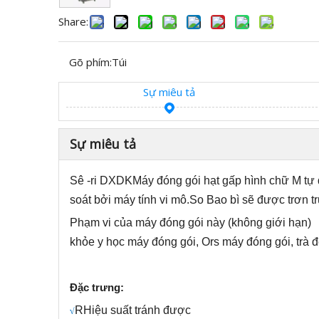
Share:
Gõ phím:
Túi
Sự miêu tả
Sự miêu tả
Sê -ri DXDK
Máy đóng gói hạt gấp hình chữ M tự
soát bởi máy tính vi mô.
S
o Bao bì sẽ được trơn tr
Phạm vi của máy đóng gói này (không giới hạn) 
khỏe y học máy đóng gói, Ors máy đóng gói, trà 
Đặc trưng:
R
Hiệu suất tránh được
√