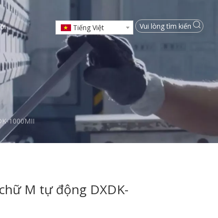
ôi
Tiếng Việt
DK-1000MII
 chữ M tự động DXDK-