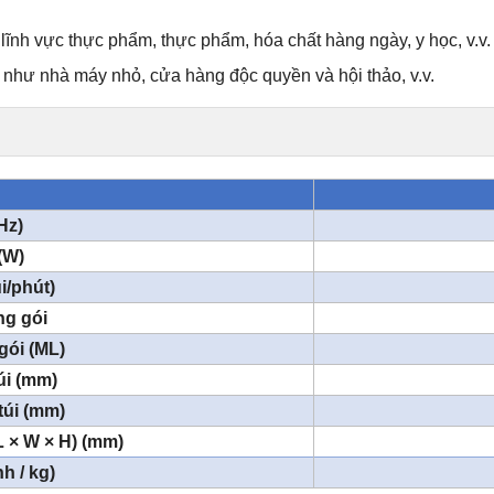
 lĩnh vực thực phẩm, thực phẩm, hóa chất hàng ngày, y học, v.v.
như nhà máy nhỏ, cửa hàng độc quyền và hội thảo, v.v.
Hz)
(W)
i/phút)
ng gói
gói (ML)
úi (mm)
túi (mm)
L × W × H) (mm)
h / kg)