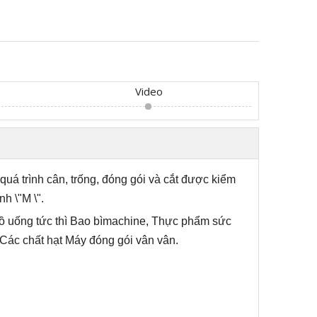
Video
quá trình cân, trống, đóng gói và cắt được kiểm
h \"M \".
 uống tức thì Bao bì
m
achine, Thực phẩm sức
 Các chất hạt Máy đóng gói vân vân.