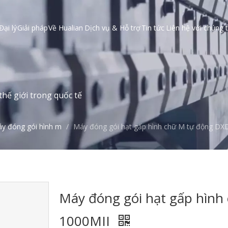
Đại lý
Giải pháp
Về Hualian
Dịch vụ & Hỗ trợ
Tin tức
Liên hệ với chúng t
hế giới trong quốc tế
y đóng gói hình m
/
Máy đóng gói hạt gấp hình chữ M tự động DX
Máy đóng gói hạt gấp hình
1000MII