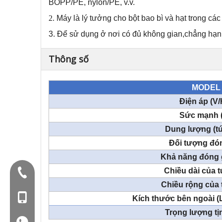
BOPP/PE, nylon/PE, v.v.
2.
Máy là lý tưởng cho bột bao bì và hạt trong các
3.
Để sử dụng ở nơi có đủ không gian,
chẳng hạn 
Thông số
MODEL
Điện áp (V/
Sức mạnh 
Dung lượng (tú
Đối tượng đó
Khả năng đóng 
Chiều dài của t
Điện thoại:+86-577-88627766
Chiều rộng của 
Mob: +86-18858715170
Kích thước bên ngoài (
Trọng lượng tịn
WA: 0086 18858715170