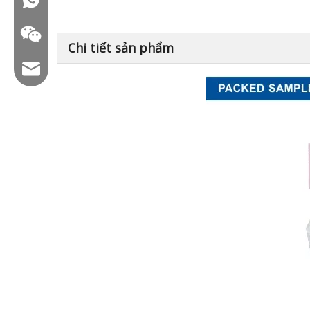
Chi tiết sản phẩm
Email: hl@hualian.biz
WeChat