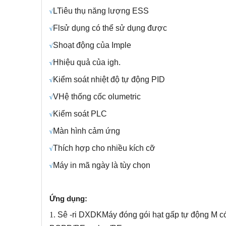
L
Tiêu thụ năng lượng ESS
√
Fl
sử dụng có thể sử dụng được
√
S
hoạt động của Imple
√
H
hiệu quả của igh.
√
Kiểm soát nhiệt độ tự động PID
√
V
Hệ thống cốc olumetric
√
Kiểm soát PLC
√
Màn hình cảm ứng
√
Thích hợp cho nhiều kích cỡ
√
Máy in mã ngày là tùy chọn
√
Ứng dụng:
1.
Sê -ri DXDK
Máy đóng gói hạt gấp tự động M c