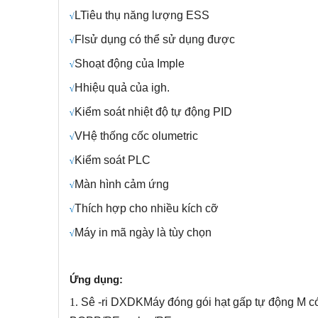
L
Tiêu thụ năng lượng ESS
√
Fl
sử dụng có thể sử dụng được
√
S
hoạt động của Imple
√
H
hiệu quả của igh.
√
Kiểm soát nhiệt độ tự động PID
√
V
Hệ thống cốc olumetric
√
Kiểm soát PLC
√
Màn hình cảm ứng
√
Thích hợp cho nhiều kích cỡ
√
Máy in mã ngày là tùy chọn
√
Ứng dụng:
1.
Sê -ri DXDK
Máy đóng gói hạt gấp tự động M c