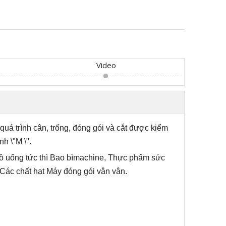
Video
quá trình cân, trống, đóng gói và cắt được kiểm
h \"M \".
 uống tức thì Bao bì
m
achine, Thực phẩm sức
 Các chất hạt Máy đóng gói vân vân.