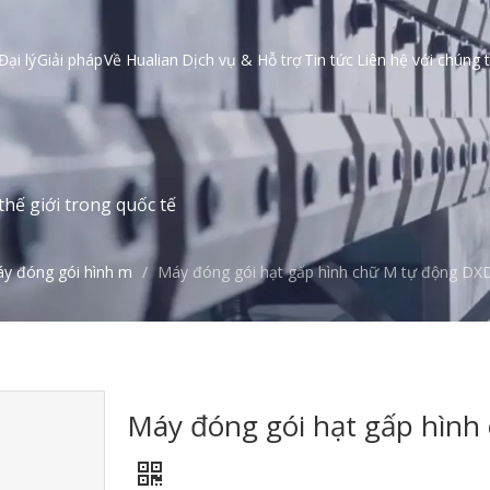
Đại lý
Giải pháp
Về Hualian
Dịch vụ & Hỗ trợ
Tin tức
Liên hệ với chúng t
hế giới trong quốc tế
y đóng gói hình m
/
Máy đóng gói hạt gấp hình chữ M tự động DX
Máy đóng gói hạt gấp hìn