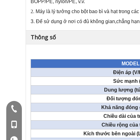
BOPP/PE, nylon/PE, v.v.
2.
Máy là lý tưởng cho bột bao bì và hạt trong các
3.
Để sử dụng ở nơi có đủ không gian,
chẳng hạn 
Thông số
MODEL
Điện áp (V/
Sức mạnh 
Dung lượng (tú
Đối tượng đó
Khả năng đóng 
Điện thoại:+86-577-88627766
Chiều dài của t
Mob: +86-18858715170
Chiều rộng của 
Kích thước bên ngoài (
WA: 0086 18858715170