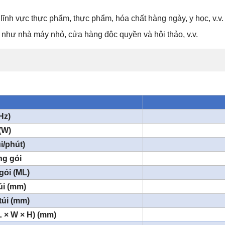
 lĩnh vực thực phẩm, thực phẩm, hóa chất hàng ngày, y học, v.v.
như nhà máy nhỏ, cửa hàng độc quyền và hội thảo, v.v.
Hz)
(W)
i/phút)
ng gói
gói (ML)
úi (mm)
túi (mm)
L × W × H) (mm)