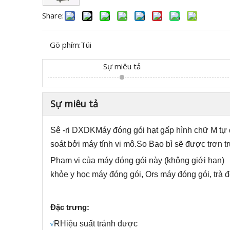
Share:
Gõ phím:
Túi
Sự miêu tả
Sự miêu tả
Sê -ri DXDK
Máy đóng gói hạt gấp hình chữ M tự
soát bởi máy tính vi mô.
S
o Bao bì sẽ được trơn tr
Phạm vi của máy đóng gói này (không giới hạn) 
khỏe y học máy đóng gói, Ors máy đóng gói, trà 
Đặc trưng:
R
Hiệu suất tránh được
√