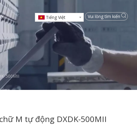
ôi
Tiếng Việt
DK-500MII
h chữ M tự động DXDK-500MII