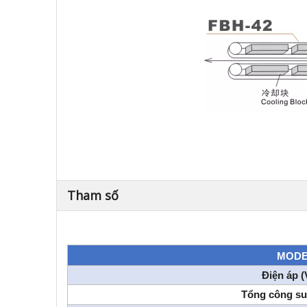
Tham số
MODE
Điện áp (
Tổng công s