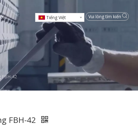
ôi
Tiếng Việt
g FBH-42
ng FBH-42