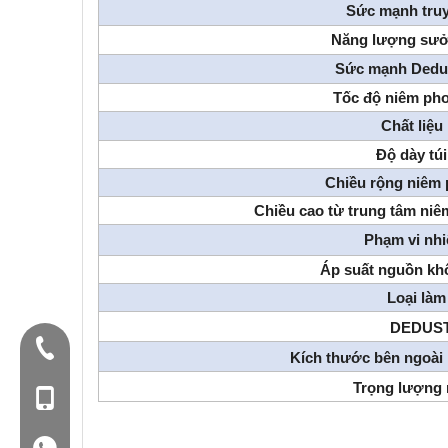
Sức mạnh tru
Năng lượng sư
Sức mạnh Dedu
Tốc độ niêm pho
Chất liệu
Độ dày tú
Chiều rộng niêm
Chiều cao từ trung tâm ni
Phạm vi nhi
Áp suất nguồn kh
Loại làm
DEDUS
Điện thoại:+86-577-88627766
Kích thước bên ngoài
Trọng lượng 
Mob: +86-18858715170
WA: 0086 18858715170