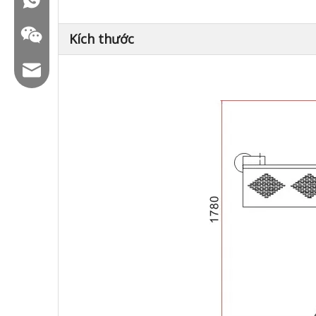
Kích thước
Email: hl@hualian.biz
WeChat