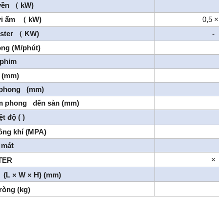
yền
kW)
（
ởi ấm
kW)
0,5 ×
（
ster
KW)
-
（
ng (M/phút)
 phim
i (mm)
 phong (mm)
êm phong đến sàn (mm)
ệt độ
(
)
ông khí (MPA)
 mát
×
TER
 (L × W × H) (mm)
ròng (kg)