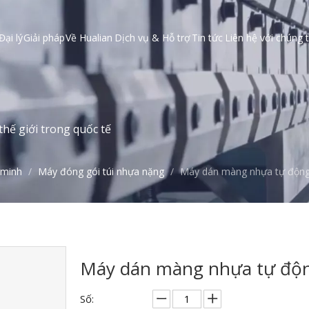
Đại lý
Giải pháp
Về Hualian
Dịch vụ & Hỗ trợ
Tin tức
Liên hệ với chúng t
hế giới trong quốc tế
 minh
/
Máy đóng gói túi nhựa nặng
/
Máy dán màng nhựa tự độn
Máy dán màng nhựa tự độ
Số: