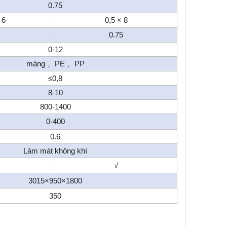
0.75
 6
0,5 × 8
0.75
0-12
màng
PE
PP
、
、
≤0,8
8-10
800-1400
0-400
0.6
Làm mát không khí
√
3015×950×1800
350