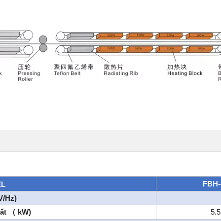
FBH-
L
V/Hz)
uất
kW)
5.5
（