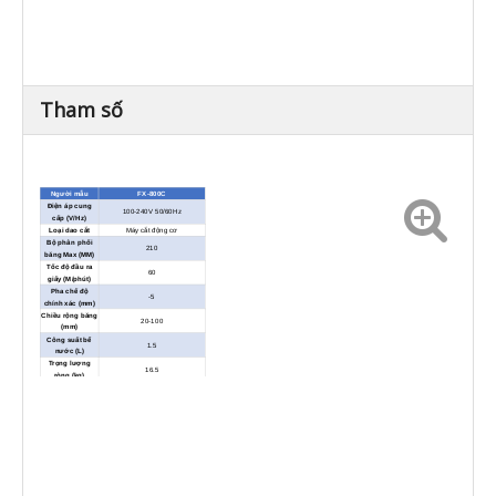
Tham số
Người mẫu
FX-800C
Điện áp cung
100-240V 50/60Hz
cấp (V/Hz)
Loại dao cắt
Máy cắt động cơ
Bộ phân phối
210
băng Max (MM)
Tốc độ đầu ra
60
giấy (M/phút)
Pha chế độ
-5
chính xác (mm)
Chiều rộng băng
20-100
(mm)
Công suất bể
1.5
nước (L)
Trọng lượng
16.5
ròng (kg)
Kích thước bên
ngoài (L*W*H)
500*295*260
(MM)
Kết hợp 15 số và '+' '-' '2x ', nhanh
Chế độ Mannual
chóng nhận được nhiều độ dài
khác nhau
Chế độ chương
Hoàn toàn 9 cài đặt số hộp
trình
(chương trình đầu ra giấy), 9 giá
(ra giấy mannual)
trị độ dài cho mỗi số
Chế độ chương
Dựa trên chế độ thủ công, thêm