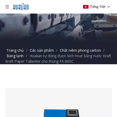
Tiếng Việt
Trang chủ
/
Các sản phẩm
/
Chất niêm phong carton
/
Băng lạnh
/
Hualian tự động được kích hoạt bằng nước Kraft
Kraft Paper Tallenter cho thùng FX-800C