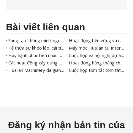
Bài viết liên quan
Sáng tạo 'thông minh' ngon lành của tương lai |Máy móc Hualian giúp Tập đoàn Kuailu thông minh tạo nên hương vị quê hương trên đầu lưỡi
Hoạt động bền vững và cống hiến cho xã hội |Tập đoàn Máy móc Hualian thực hành Trách nhiệm xã hội của doanh nghiệp thông qua các hành động cụ thể
Kế thừa sự khéo léo, cải tiến liên tục | Hoạt động tháng chất lượng thứ hai của Tập đoàn máy móc Hualian
Máy móc Hualian tại Interpack 2023 - Bao bì thông minh
Hãy hạnh phúc bên nhau | Các trò chơi vui vẻ thứ 8 của nhóm đã kết thúc thành công
Cuộc họp và hội nghị dự án của Công ty Tập đoàn "
Các hoạt động xây dựng bữa tiệc của nhóm Hualian Machinery Group
Hoạt động hàng tháng chất lượng Hualian
Hualian Machinery đã giành được 2020 doanh nghiệp vô địch ẩn giấu của tỉnh Chiết Giang
Cuộc họp tóm tắt tóm tắt năm 2020 của Machinothy Group được tổ chức thành công
Đăng ký nhận bản tin của