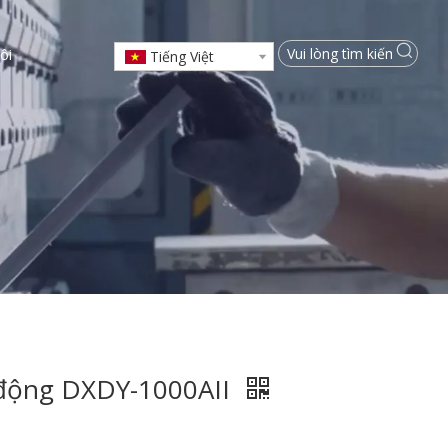
ôi
Tiếng Việt
 động DXDY-1000AII