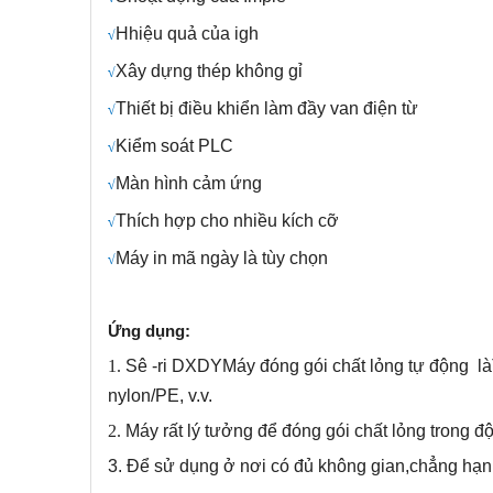
H
hiệu quả của igh
√
Xây dựng thép không gỉ
√
Thiết bị điều khiển làm đầy van điện từ
√
Kiểm soát PLC
√
Màn hình cảm ứng
√
Thích hợp cho nhiều kích cỡ
√
Máy in mã ngày là tùy chọn
√
Ứng dụng:
1.
Sê -ri DXDY
Máy đóng gói chất lỏng tự động
là
nylon/PE, v.v.
2.
Máy rất lý tưởng để đóng gói chất lỏng trong 
3.
Để sử dụng ở nơi có đủ không gian,
chẳng hạn 