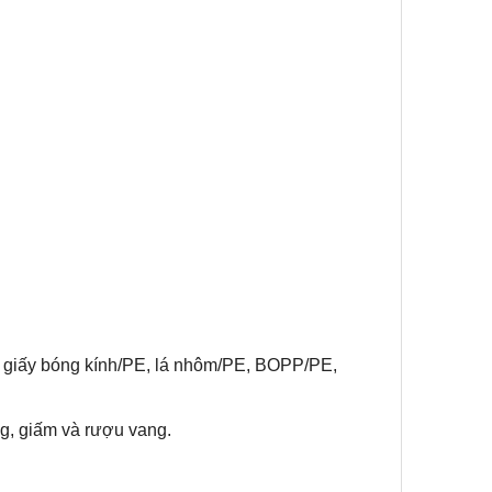
E, giấy bóng kính/PE, lá nhôm/PE, BOPP/PE,
ng, giấm và rượu vang
.