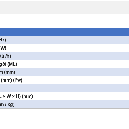
Hz)
(W)
úi/h)
gói (ML)
im (mm)
 (mm) (l*w)
h
L × W × H) (mm)
h / kg)