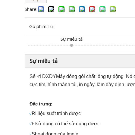
Share:
Gõ phím:
Túi
Sự miêu tả
Sự miêu tả
Sê -ri DXDY
Máy đóng gói chất lỏng tự động
Nó c
cực tím, hình thành túi, in ngày, làm đầy định lư
Đặc trưng:
R
Hiệu suất tránh được
√
Fl
sử dụng có thể sử dụng được
√
S
hoạt động của Imple
√