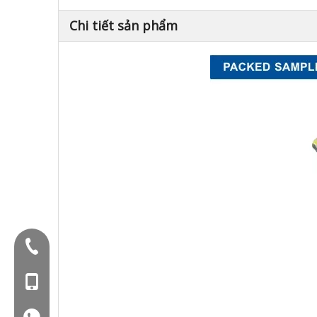
Chi tiết sản phẩm
Điện thoại:+86-577-88627766
Mob: +86-18858715170
WA: 0086 18858715170