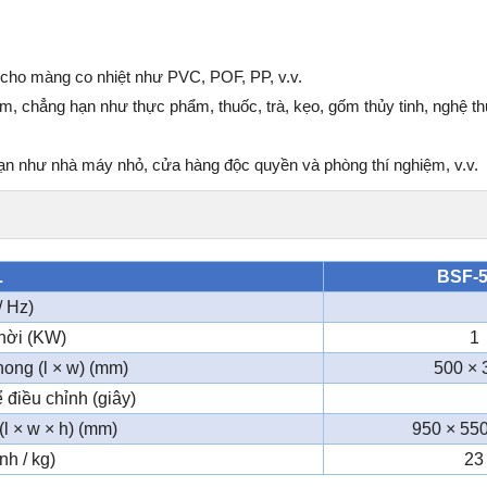
cho màng co nhiệt như PVC, POF, PP, v.v.
m, chẳng hạn như thực phẩm, thuốc, trà, kẹo, gốm thủy tinh, nghệ t
hạn như nhà máy nhỏ, cửa hàng độc quyền và phòng thí nghiệm, v.v.
L
BSF-5
/ Hz)
hời (KW)
1
ong (l × w) (mm)
500 × 
 điều chỉnh (giây)
l × w × h) (mm)
950 × 550
nh / kg)
23