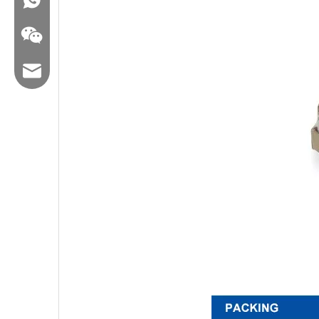
Email: hl@hualian.biz
WeChat