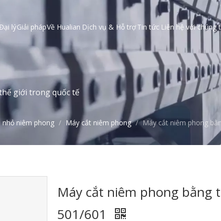
Đại lý
Giải pháp
Về Hualian
Dịch vụ & Hỗ trợ
Tin tức
Liên hệ với chúng t
hế giới trong quốc tế
u nhỏ niêm phong
/
Máy cắt niêm phong
/
Máy cắt niêm phong bằn
Máy cắt niêm phong bằng t
501/601