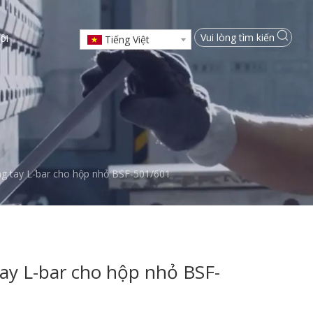
ôi
Tiếng Việt
g tay L-bar cho hộp nhỏ BSF-501/601
ay L-bar cho hộp nhỏ BSF-