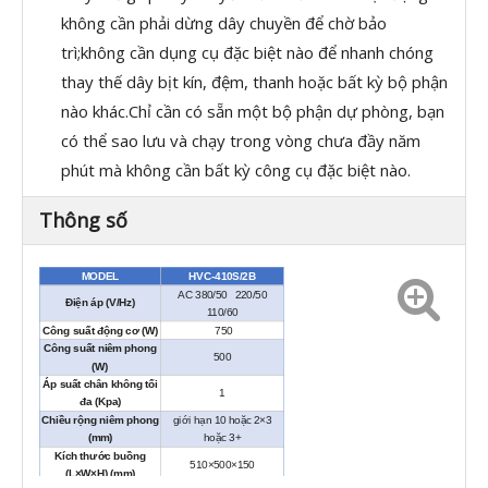
không cần phải dừng dây chuyền để chờ bảo
trì;không cần dụng cụ đặc biệt nào để nhanh chóng
thay thế dây bịt kín, đệm, thanh hoặc bất kỳ bộ phận
nào khác.Chỉ cần có sẵn một bộ phận dự phòng, bạn
có thể sao lưu và chạy trong vòng chưa đầy năm
phút mà không cần bất kỳ công cụ đặc biệt nào.
Thông số
MODEL
HVC-410S/2B
AC 380/50 220/50
Điện áp (V/Hz)
110/60
Công suất động cơ (W)
750
Công suất niêm phong
500
(W)
Áp suất chân không tối
1
đa (Kpa)
Chiều rộng niêm phong
giới hạn 10 hoặc 2×3
(mm)
hoặc 3+
Kích thước buồng
510×500×150
(L×W×H) (mm)