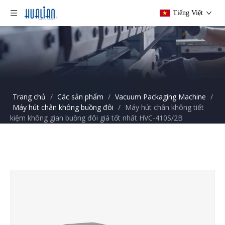
Tiếng Việt
Trang chủ
/
Các sản phẩm
/
Vacuum Packaging Machine
/
Máy hút chân không buồng đôi
/
Máy hút chân không tiết
kiệm không gian buồng đôi giá tốt nhất HVC-410S/2B