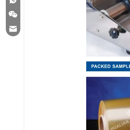
Email: hl@hualian.biz
WeChat