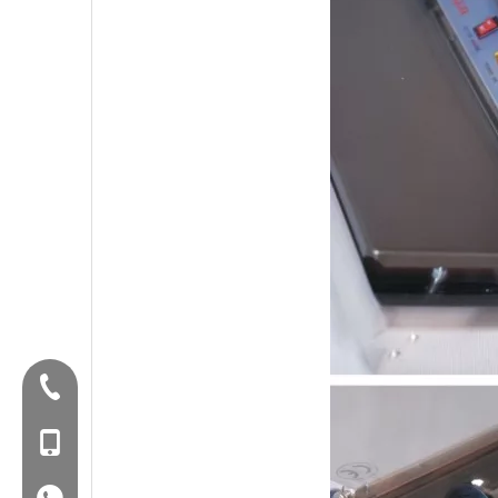
Điện thoại:+86-577-88627766
Mob: +86-18858715170
WA: 0086 18858715170