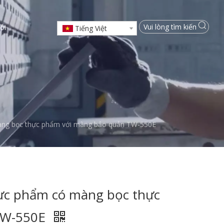
ôi
Tiếng Việt
àng bọc thực phẩm với màng bảo quản TW-550E
ực phẩm có màng bọc thực
TW-550E