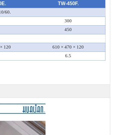
0E.
TW-450F.
10/60.
300
450
 × 120
610 × 470 × 120
6.5