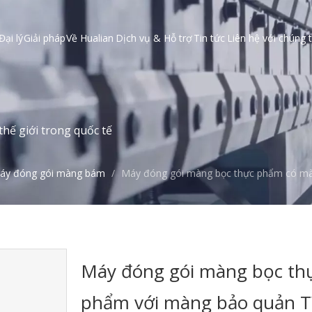
Đại lý
Giải pháp
Về Hualian
Dịch vụ & Hỗ trợ
Tin tức
Liên hệ với chúng t
hế giới trong quốc tế
áy đóng gói màng bám
/
Máy đóng gói màng bọc thực phẩm có m
Máy đóng gói màng bọc th
phẩm với màng bảo quản 