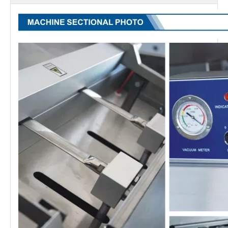
bên
1045×930×1245
1111×930×1245
1045×930×1245
1111×930×1245
ngoài
(L×W×H)
(mm)
Trọng
lượng
146
156
146
156
tịnh (kg)