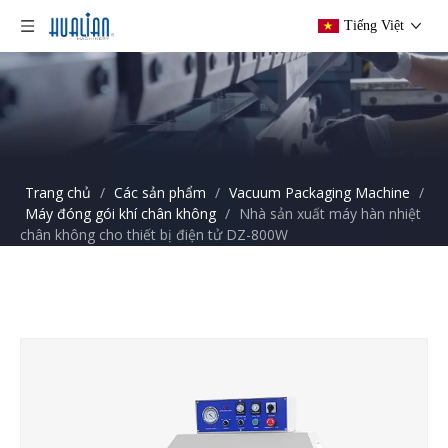
Tiếng Việt
Trang chủ
/
Các sản phẩm
/
Vacuum Packaging Machine
/
Máy đóng gói khí chân không
/
Nhà sản xuất máy hàn nhiệt
chân không cho thiết bị điện tử DZ-800W