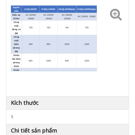
Người
DZ(Q)-800W
DZ(Q)-1000W
DZ(Q)-800W/giây
DZ(Q)-1000W/giây
mẫu
Điện áp
AC 220/50
AC 220/50
AC 220/50
AC 220/50 100/60
(V/Hz)
100/60
100/60
100/60
Công
suất
750
750
750
750
động cơ
(W)
Công
suất
niêm
600
800
1000
1500
phong
(W)
Chiều
dài niêm
800
1000
800
1000
phong
(mm)
Chiều
rộng
10or2×3or3+cut-
10or2×3or3+cut-
niêm
10hoặc2×3
10hoặc2×3
-off
-off
phong
(mm)
Công
suất
bơm
20
20
20
20
chân
Kích thước
không
³
(m
/h)
Độ dày
1
màng
(Một
0,18
0,18
0,18
0,18
lớp)
(mm)
Chi tiết sản phẩm
Kích
thước