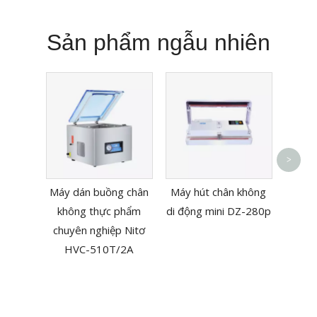
Sản phẩm ngẫu nhiên
Máy dá
>
đứng
Máy dán buồng chân
Máy hút chân không
không thực phẩm
di động mini DZ-280p
chuyên nghiệp Nitơ
HVC-510T/2A