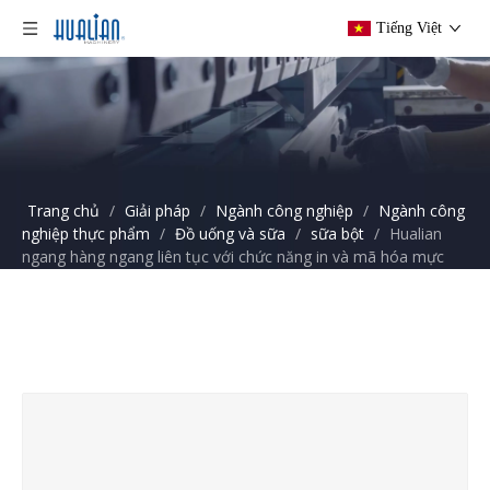
Tiếng Việt
Trang chủ
/
Giải pháp
/
Ngành công nghiệp
/
Ngành công
nghiệp thực phẩm
/
Đồ uống và sữa
/
sữa bột
/
Hualian
ngang hàng ngang liên tục với chức năng in và mã hóa mực
FRP-810I