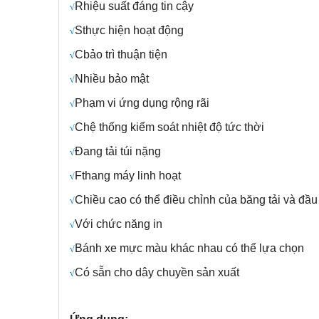
R
hiệu suất đáng tin cậy
√
S
thực hiện hoạt động
√
C
bảo trì thuận tiện
√
Nhiều bảo mật
√
Phạm vi ứng dụng rộng rãi
√
C
hệ thống kiểm soát nhiệt độ tức thời
√
Đang tải túi nặng
√
F
thang máy linh hoạt
√
Chiều cao có thể điều chỉnh của băng tải và đầu 
√
Với chức năng in
√
Bánh xe mực màu khác nhau có thể lựa chọn
√
Có sẵn cho dây chuyền sản xuất
√