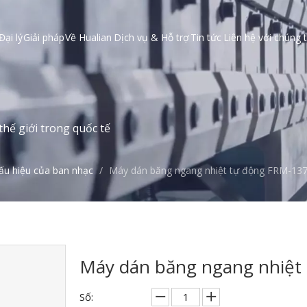
Đại lý
Giải pháp
Về Hualian
Dịch vụ & Hỗ trợ
Tin tức
Liên hệ với chúng t
hế giới trong quốc tế
ấu hiệu của ban nhạc
/
Máy dán băng ngang nhiệt tự động FRM-13
Máy dán băng ngang nhiệ
Số: