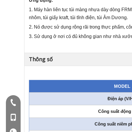
Ứng dụng:
1. Máy hàn liên tục túi màng nhựa dày dòng FRM-1
nhôm, túi giấy kraft, túi tĩnh điện, túi Âm Dương.
2. Nó được sử dụng rộng rãi trong thực phẩm, c
3. Sử dụng ở nơi có đủ không gian như nhà xưởng
Thông số
MODEL
Điện áp (V/
Điện thoại:+86-577-88627766
Công suất động
Mob: +86-18858715170
Công suất niêm p
WA: 0086 18858715170