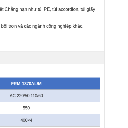
t.Chẳng hạn như túi PE, túi accordion, túi giấy
 bôi trơn và các ngành công nghiệp khác.
FRM-1370AL/M
AC 220/50 110/60
550
400×4