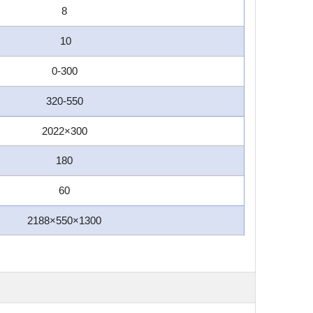
8
10
0-300
320-550
2022×300
180
60
2188×550×1300