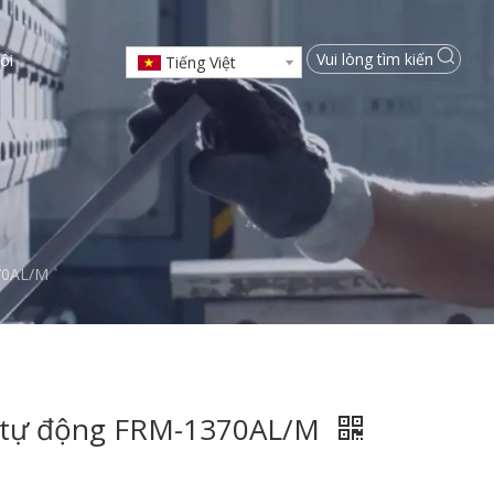
ôi
Tiếng Việt
70AL/M
t tự động FRM-1370AL/M