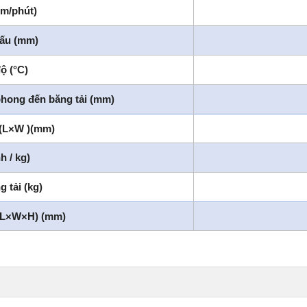
(m/phút)
dấu (mm)
ộ (°C)
phong đến băng tải (mm)
 (L×W )(mm)
h / kg)
g tải (kg)
 (L×W×H) (mm)