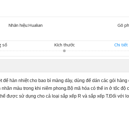
Nhãn hiệu:
Hualian
Gõ ph
g số
Kích thước
Chi tiế
t để hàn nhiệt cho bao bì màng dày, dùng để dán các gói hàng 
nhãn màu trong khi niêm phong.Bộ mã hóa có thể in ở tốc độ ca
 thể được sử dụng cho cả loại sắp xếp R và sắp xếp T.Đối với l