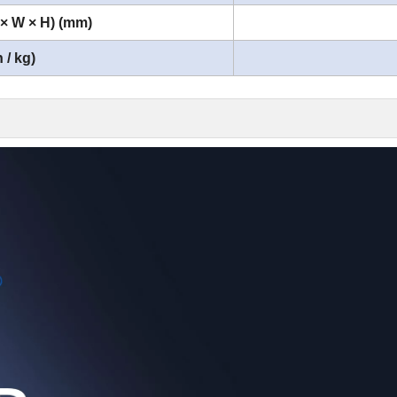
 × W × H) (mm)
 / kg)