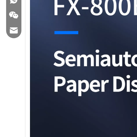
Email: hl@hualian.biz
WeChat