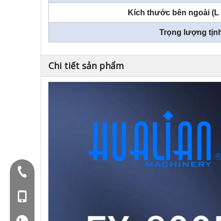
Kích thước bên ngoài (L
Trọng lượng tịnh
Chi tiết sản phẩm
Điện thoại:+86-577-88627766
Mob: +86-18858715170
WA: 0086 18858715170