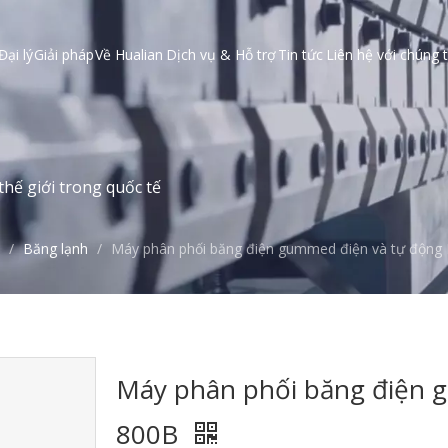
Đại lý
Giải pháp
Về Hualian
Dịch vụ & Hỗ trợ
Tin tức
Liên hệ với chúng t
hế giới trong quốc tế
/
Băng lạnh
/
Máy phân phối băng điện gummed điện và tự động
Máy phân phối băng điện 
800B