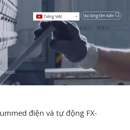
ôi
Tiếng Việt
 FX-800B
gummed điện và tự động FX-