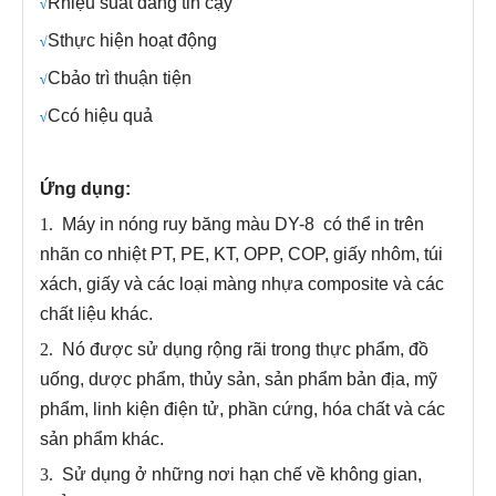
R
hiệu suất đáng tin cậy
√
S
thực hiện hoạt động
√
C
bảo trì thuận tiện
√
C
có hiệu quả
√
Ứng dụng:
1.
Máy in nóng ruy băng màu DY-8
có thể in trên
nhãn co nhiệt PT, PE, KT, OPP, COP, giấy nhôm, túi
xách, giấy và các loại màng nhựa composite và các
chất liệu khác
.
2.
Nó được sử dụng rộng rãi trong thực phẩm, đồ
uống, dược phẩm, thủy sản, sản phẩm bản địa, mỹ
phẩm, linh kiện điện tử, phần cứng, hóa chất và các
sản phẩm khác
.
3.
Sử dụng ở những nơi hạn chế về không gian,