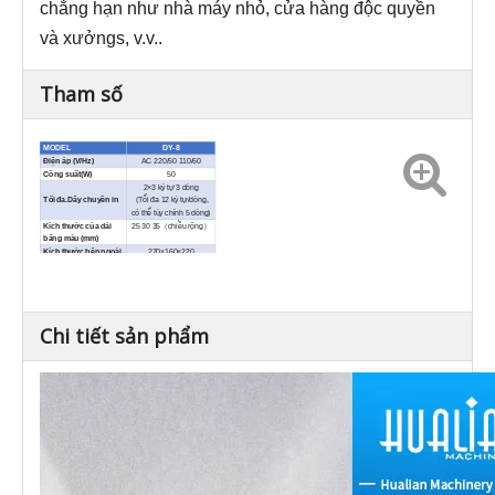
chẳng hạn như nhà máy nhỏ, cửa hàng độc quyền
và
xưởng
s, v.v.
.
Tham số
MODEL
DY-8
Điện áp (V/Hz)
AC 220/50 110/60
Công suất(W)
50
2×3 ký tự 3 dòng
Tối đa.Dây chuyền in
(Tối đa 12 ký tự/dòng,
có thể tùy chỉnh 5 dòng)
Kích thước của dải
25 30 35
（
chiều rộng
）
băng màu (mm)
Kích thước bên ngoài
270×160×220
(L×W×H)(mm)
Khối lượng
2
tịnh
（
Kilôgam
）
Chi tiết sản phẩm