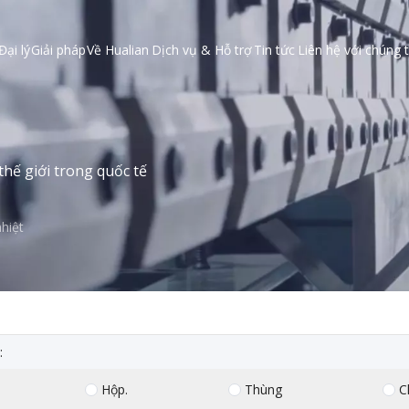
Đại lý
Giải pháp
Về Hualian
Dịch vụ & Hỗ trợ
Tin tức
Liên hệ với chúng t
hế giới trong quốc tế
hiệt
:
Hộp.
Thùng
C