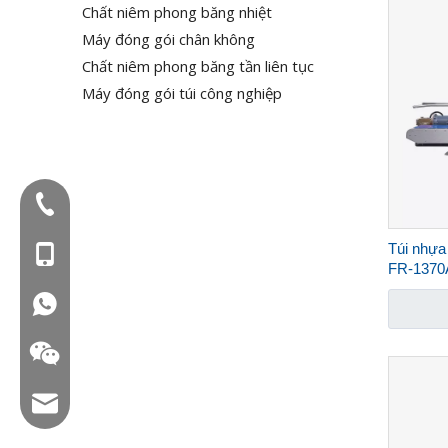
Chất niêm phong băng nhiệt
Máy đóng gói chân không
Chất niêm phong băng tần liên tục
Máy đóng gói túi công nghiệp
Điện thoại:+86-577-88627766
Túi nhựa 
Mob: +86-18858715170
FR-1370
WA: 0086 18858715170
Email: hl@hualian.biz