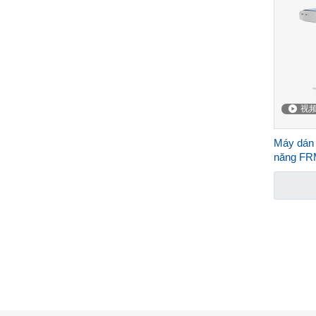
WeChat
视
Máy dán 
năng FR