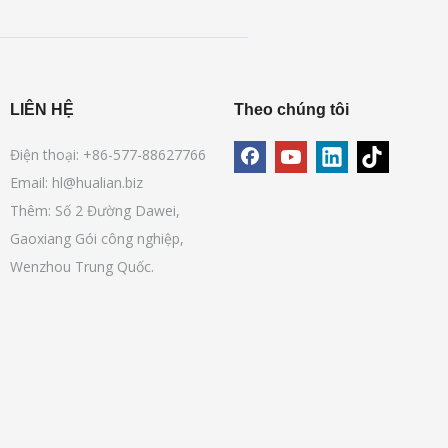
LIÊN HỆ
Theo chúng tôi
Điện thoại: +86-577-88627766
Email:
hl@hualian.biz
Thêm: Số 2 Đường Dawei,
Gaoxiang Gói công nghiệp,
Wenzhou Trung Quốc.