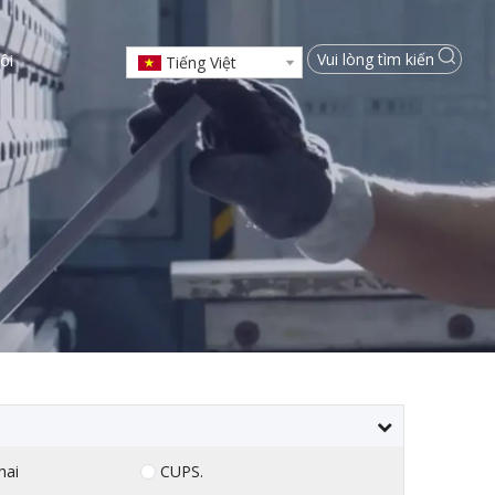
ôi
Tiếng Việt
hai
CUPS.