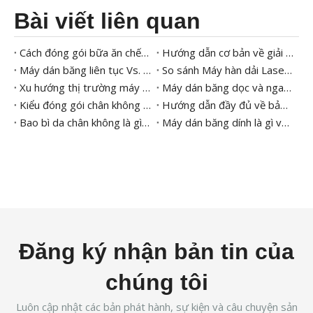
Bài viết liên quan
Cách đóng gói bữa ăn chế biến sẵn
Hướng dẫn cơ bản về giải pháp đóng gói bữa ăn sẵn
Máy dán băng liên tục Vs. Máy hàn xung: Sự khác biệt chính và ứng dụng trong ngành
So sánh Máy hàn dải Laser CO2 và UV với Máy in cho Bao bì Hiện đại
Xu hướng thị trường máy niêm phong khay
Máy dán băng dọc và ngang – Bạn nên chọn loại nào?
Kiểu đóng gói chân không 101
Hướng dẫn đầy đủ về bảo trì và vệ sinh máy đóng gói chân không
Bao bì da chân không là gì? Lợi ích và thiết bị
Máy dán băng dính là gì và công dụng của nó trong đóng gói
Đăng ký nhận bản tin của
chúng tôi
Luôn cập nhật các bản phát hành, sự kiện và câu chuyện sản