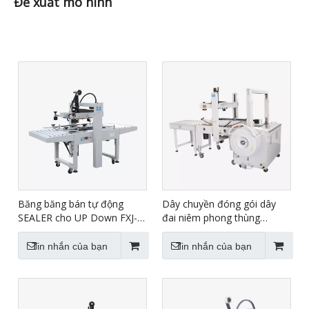
Đề xuất mô hình
Băng băng bán tự động
Dây chuyền đóng gói dây
SEALER cho UP Down FXJ-
đai niêm phong thùng
6050
carton tự động XFK-1C
Tin nhắn của bạn
Tin nhắn của bạn