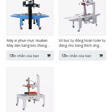
Máy in phun mực Hualian
Vỏ bọc tự động hoàn toàn tự
Máy dán băng keo thùng
động cho băng thích ứng
carton Máy đóng gói niêm
nước FXJ-5050Q không có
phong hộp carton FXJ-6050C
nước
Tin nhắn của bạn
Tin nhắn của bạn