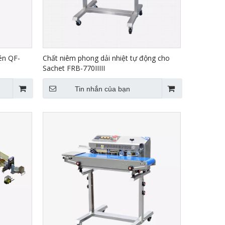
én QF-
Chất niêm phong dải nhiệt tự động cho
Sachet FRB-770IIIII
Tin nhắn của bạn