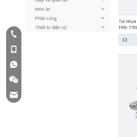
Món ăn
Phần cứng
Túi nhựa
Thiết bị điện tử
FRB-770I
Điện thoại:+86-577-88627766
Mob: +86-18858715170
WA: 0086 18858715170
Email: hl@hualian.biz
WeChat