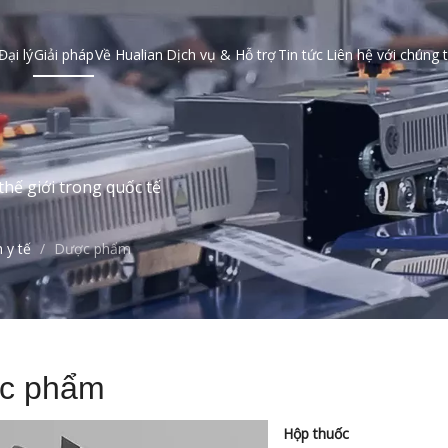
Đại lý
Giải pháp
Về Hualian
Dịch vụ & Hỗ trợ
Tin tức
Liên hệ với chúng t
hế giới trong quốc tế
 y tế
/
Dược phẩm
c phẩm
Hộp thuốc