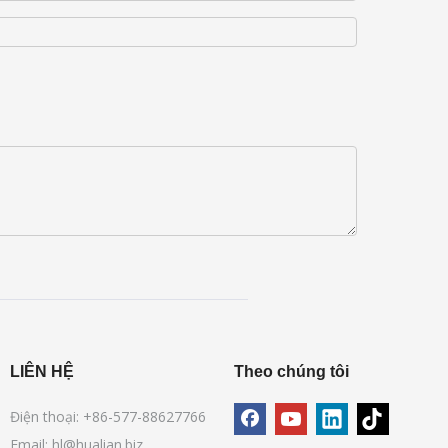
LIÊN HỆ
Theo chúng tôi
Điện thoại: +86-577-88627766
Email:
hl@hualian.biz