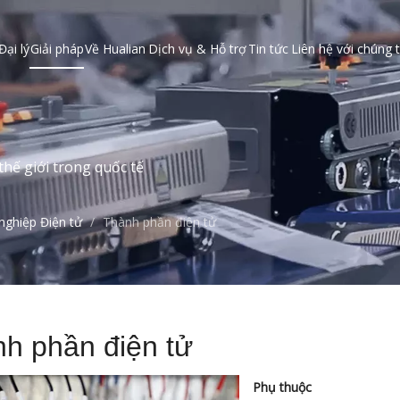
Đại lý
Giải pháp
Về Hualian
Dịch vụ & Hỗ trợ
Tin tức
Liên hệ với chúng t
hế giới trong quốc tế
nghiệp Điện tử
/
Thành phần điện tử
h phần điện tử
Phụ thuộc