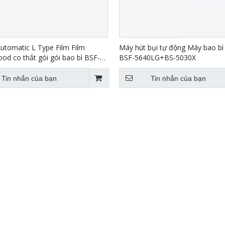
Automatic L Type Film Film
Máy hút bụi tự động Máy bao bì
od co thắt gói gói bao bì BSF-
BSF-5640LG+BS-5030X
E+BS-4522
Tin nhắn của bạn
Tin nhắn của bạn