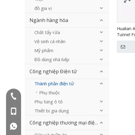
đồ gia vị
Ngành hàng hóa
Hualian 
Chất tẩy rửa
Tunnel Fo
5640LG/
Vệ sinh cá nhân
Mỹ phẩm
Đồ dùng nhà bếp
Công nghiệp Điện tử
Thành phần điện tử
Phụ thuộc
Điện thoại:+86-577-88627766
Phụ tùng ô tô
Thiết bị gia dụng
Mob: +86-18858715170
Công nghiệp thương mại điện tử
WA: 0086 18858715170
Giày và quần áo